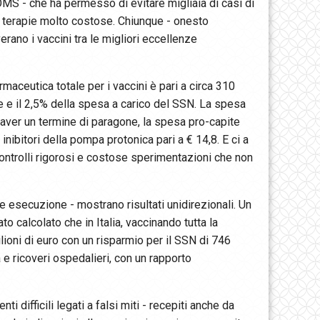
l'OMS - che ha permesso di evitare migliaia di casi di
on terapie molto costose. Chiunque - onesto
rano i vaccini tra le migliori eccellenze
rmaceutica totale per i vaccini è pari a circa 310
le e il 2,5% della spesa a carico del SSN. La spesa
er aver un termine di paragone, la spesa pro-capite
i inibitori della pompa protonica pari a € 14,8. E ci a
controlli rigorosi e costose sperimentazioni che non
e esecuzione - mostrano risultati unidirezionali. Un
o calcolato che in Italia, vaccinando tutta la
ioni di euro con un risparmio per il SSN di 746
a e ricoveri ospedalieri, con un rapporto
 difficili legati a falsi miti - recepiti anche da