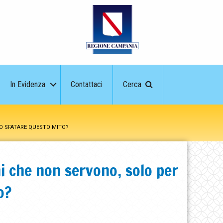
In Evidenza
Contattaci
Cerca
MO SFATARE QUESTO MITO?
ni che non servono, solo per
o?