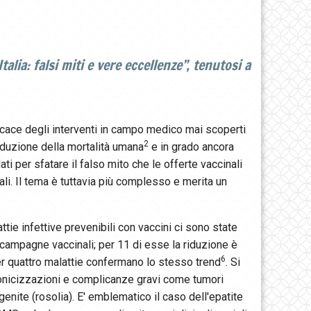
alia: falsi miti e vere eccellenze”, tenutosi a
ficace degli interventi in campo medico mai scoperti
2
riduzione della mortalità umana
e in grado ancora
ti per sfatare il falso mito che le offerte vaccinali
li. Il tema è tuttavia più complesso e merita un
tie infettive prevenibili con vaccini ci sono state
e campagne vaccinali; per 11 di esse la riduzione è
6
per quattro malattie confermano lo stesso trend
. Si
e cronicizzazioni e complicanze gravi come tumori
genite (rosolia). E' emblematico il caso dell'epatite