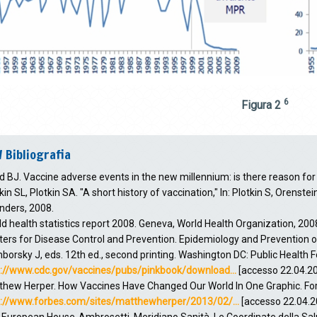
6
Figura 2
/ Bibliografia
 BJ. Vaccine adverse events in the new millennium: is there reason for
kin SL, Plotkin SA. "A short history of vaccination," In: Plotkin S, Orenstei
nders, 2008.
d health statistics report 2008. Geneva, World Health Organization, 20
ers for Disease Control and Prevention. Epidemiology and Prevention o
orsky J, eds. 12th ed., second printing. Washington DC: Public Health 
p://www.cdc.gov/vaccines/pubs/pinkbook/download...
[accesso 22.04.2
thew Herper. How Vaccines Have Changed Our World In One Graphic. Fo
p://www.forbes.com/sites/matthewherper/2013/02/...
[accesso 22.04.2
 European House-Ambrosetti. Meridiano Sanità. Le Coordinate della Sal