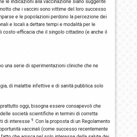
e le indicazioni alla vaccinazione siano suggerite
 motto che i vaccini sono vittime del loro successo
comparse e le popolazioni perdono la percezione dei
onali e locali a dettare tempi e modalità per le
 costo-efficacia che il singolo cittadino (e anche il
o una serie di sperimentazioni cliniche che ne
ia, di malattie infettive e di sanità pubblica solo
soprattutto oggi, bisogna essere consapevoli che
delle società scientifiche in termini di corretta
9
ti di interesse
. Con la proposta di un Regolamento
e opportunità vaccinali (come successo recentemente
fatto che agisca nel solo interesse della salute dei