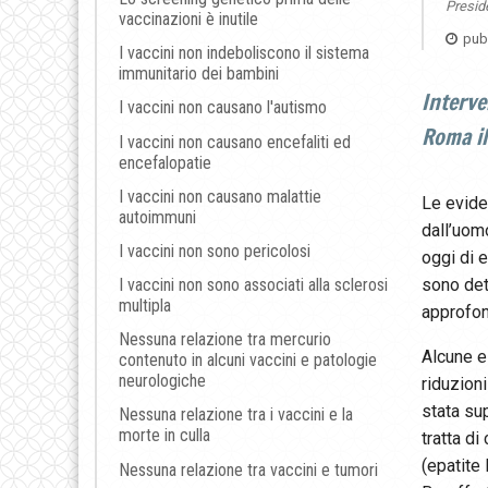
Preside
vaccinazioni è inutile
pubb
I vaccini non indeboliscono il sistema
immunitario dei bambini
Interve
I vaccini non causano l'autismo
Roma il
I vaccini non causano encefaliti ed
encefalopatie
I vaccini non causano malattie
Le evide
autoimmuni
dall’uo
I vaccini non sono pericolosi
oggi di e
sono det
I vaccini non sono associati alla sclerosi
multipla
approfon
Nessuna relazione tra mercurio
Alcune e
contenuto in alcuni vaccini e patologie
neurologiche
riduzioni
stata su
Nessuna relazione tra i vaccini e la
morte in culla
tratta di
(epatite 
Nessuna relazione tra vaccini e tumori