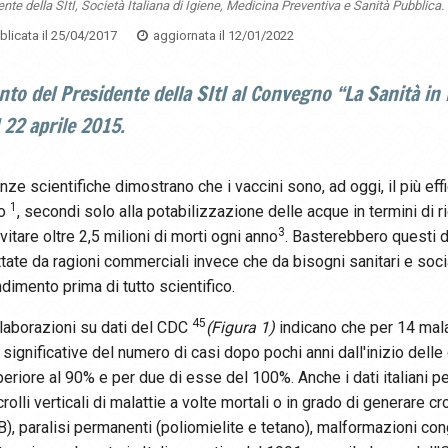
nte della SItI, Società Italiana di Igiene, Medicina Preventiva e Sanità Pubblica.
licata il
25/04/2017
aggiornata il
12/01/2022
nto del Presidente della SItI al Convegno “La Sanità in It
 22 aprile 2015.
nze scientifiche dimostrano che i vaccini sono, ad oggi, il più ef
1
mo
, secondi solo alla potabilizzazione delle acque in termini di 
3
vitare oltre 2,5 milioni di morti ogni anno
. Basterebbero questi da
tate da ragioni commerciali invece che da bisogni sanitari e socia
dimento prima di tutto scientifico.
4
5
laborazioni su dati del CDC
(Figura 1)
indicano che per 14 malat
 significative del numero di casi dopo pochi anni dall'inizio dell
periore al 90% e per due di esse del 100%. Anche i dati italiani 
 crolli verticali di malattie a volte mortali o in grado di generar
B), paralisi permanenti (poliomielite e tetano), malformazioni con