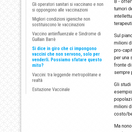
B - offer
Gli operatori sanitari si vaccinano e non
tumori d
si oppongono alle vaccinazioni
intellet
Migliori condizioni igieniche non
terapeuti
sostituiscono le vaccinazioni
Vaccino antiinfluenzale e Sindrome di
Sul pian
Guillain Barrè
milioni 
Si dice in giro che ci impongono
pro-capit
vaccini che non servono, solo per
per una s
venderli. Possiamo sfatare questo
fronte d
mito?
sempre p
Vaccini: tra leggende metropolitane e
realtà
Gli stud
Esitazione Vaccinale
esempio v
popolazi
milioni d
costo/be
Ma nonost