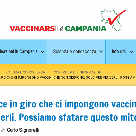
inazioni in Campania
Scienza e conoscenza
Info utili
SCIENZA E CONOSCENZA
CONTRO LA DISINFORMAZIONE
N GIRO CHE CI IMPONGONO VACCINI CHE NON SERVONO, SOLO PER VENDERLI. POSSIA
ice in giro che ci impongono vacci
erli. Possiamo sfatare questo mit
Carlo Signorelli
 di