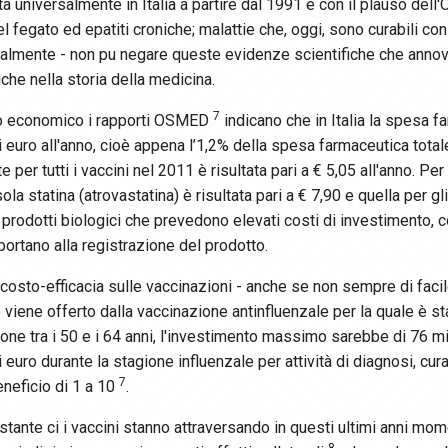
ta universalmente in Italia a partire dal 1991 e con il plauso del
el fegato ed epatiti croniche; malattie che, oggi, sono curabili c
tualmente - non pu negare queste evidenze scientifiche che annove
che nella storia della medicina.
7
o economico i rapporti OSMED
indicano che in Italia la spesa fa
di euro all'anno, cioè appena l’1,2% della spesa farmaceutica tota
e per tutti i vaccini nel 2011 è risultata pari a € 5,05 all'anno. P
ola statina (atrovastatina) è risultata pari a € 7,90 e quella per gl
i prodotti biologici che prevedono elevati costi di investimento, 
ortano alla registrazione del prodotto.
i costo-efficacia sulle vaccinazioni - anche se non sempre di facil
iene offerto dalla vaccinazione antinfluenzale per la quale è stat
one tra i 50 e i 64 anni, l'investimento massimo sarebbe di 76 mil
i euro durante la stagione influenzale per attività di diagnosi, cur
7
neficio di 1 a 10
.
ante ci i vaccini stanno attraversando in questi ultimi anni momenti
8