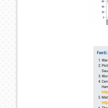
Fonti 
Ward
Plot
Sau
Worl
Cent
Hamb
htt
Mat
htt
The