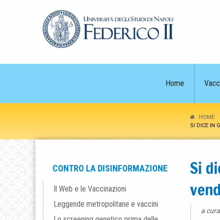
Home
Vacc
HOME
SI DICE I
Si d
CONTRO LA DISINFORMAZIONE
vend
Il Web e le Vaccinazioni
Leggende metropolitane e vaccini
a cura
Lo screening genetico prima delle