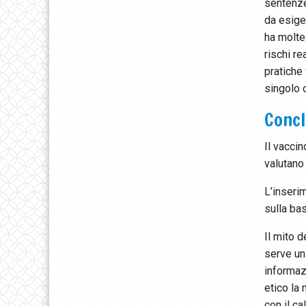
sentenze 
da esige
ha molte
rischi re
pratiche 
singolo 
Concl
Il vacci
valutano 
L’inserim
sulla ba
Il mito 
serve un 
informaz
etico la
con il ca