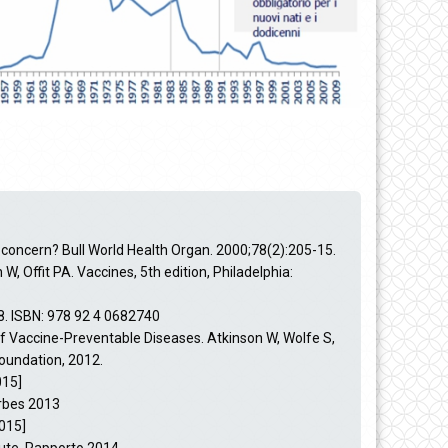
 concern? Bull World Health Organ. 2000;78(2):205-15.
n W, Offit PA. Vaccines, 5th edition, Philadelphia:
08. ISBN: 978 92 4 0682740
f Vaccine-Preventable Diseases. Atkinson W, Wolfe S,
Foundation, 2012.
015]
rbes 2013
015]
ute. Rapporto 2014.